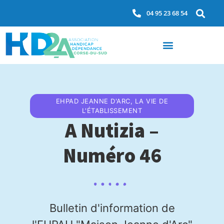
04 95 23 68 54
EHPAD JEANNE D'ARC
,
LA VIE DE
L'ÉTABLISSEMENT
A Nutizia –
Numéro 46
Bulletin d'information de