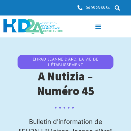
04 95 23 68 54
EHPAD JEANNE D'ARC
,
LA VIE DE
L'ÉTABLISSEMENT
A Nutizia –
Numéro 45
Bulletin d'information de